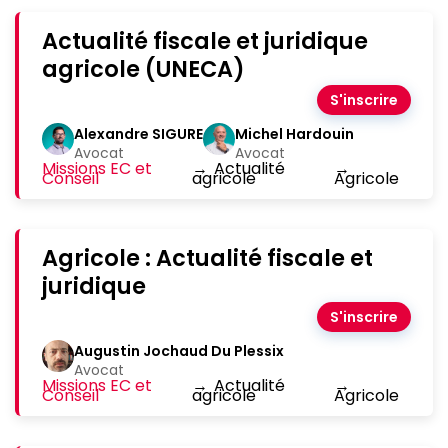
Actualité fiscale et juridique
agricole (UNECA)
S'inscrire
Alexandre SIGURE
Michel Hardouin
Avocat
Avocat
Missions EC et
→
Actualité
→
Conseil
agricole
Agricole
Agricole : Actualité fiscale et
juridique
S'inscrire
Augustin Jochaud Du Plessix
Avocat
Missions EC et
→
Actualité
→
Conseil
agricole
Agricole