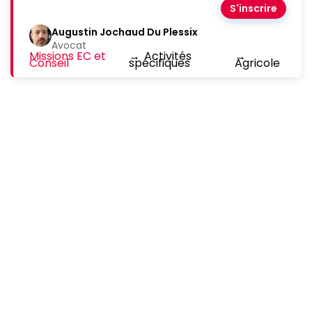
S'inscrire
Augustin Jochaud Du Plessix
Avocat
Missions EC et
→
Activités
→
Conseil
spécifiques
Agricole