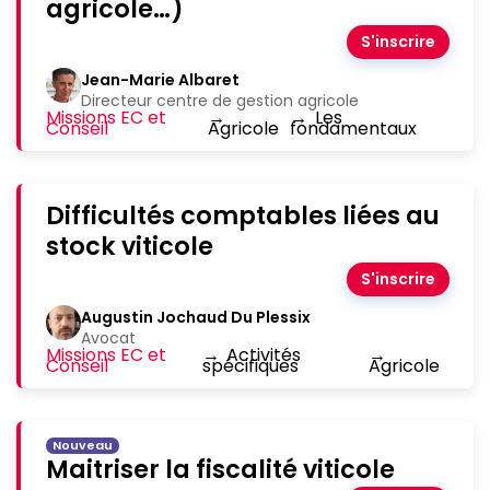
agricole…)
S'inscrire
Jean-Marie Albaret
Directeur centre de gestion agricole
Missions EC et
→
→
Les
Conseil
Agricole
fondamentaux
Difficultés comptables liées au
stock viticole
S'inscrire
Augustin Jochaud Du Plessix
Avocat
Missions EC et
→
Activités
→
Conseil
spécifiques
Agricole
Nouveau
Maitriser la fiscalité viticole