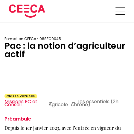
Trouver une formation
Formation CEECA •
08SEC0045
Portail d’inscription
Pac : la notion d’agriculteur
actif
DEC
Sur mesure
Bien choisir sa formation
L’IA en pratique
Intras en cabinet
Blog
Plan de développement des compétences
Classe virtuelle
Médiathèque
Equipe
Missions EC et
→
→
Les essentiels (2h
Conseil
Agricole
chrono)
Bilan de compétences
Contactez le CEECA
Préambule
Depuis le 1er janvier 2023, avec l’entrée en vigueur du