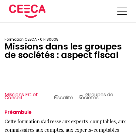
Trouver une formation
Formation CEECA •
01FIS0008
Portail d’inscription
Missions dans les groupes
de sociétés : aspect fiscal
DEC
Sur mesure
Bien choisir sa formation
L’IA en pratique
Intras en cabinet
Blog
Missions EC et
→
→
Groupes de
Conseil
Fiscalité
sociétés
Plan de développement des compétences
Médiathèque
Equipe
Bilan de compétences
Préambule
Contactez le CEECA
Cette formation s’adresse aux experts-comptables, aux
commissaires aux comptes, aux experts-comptables