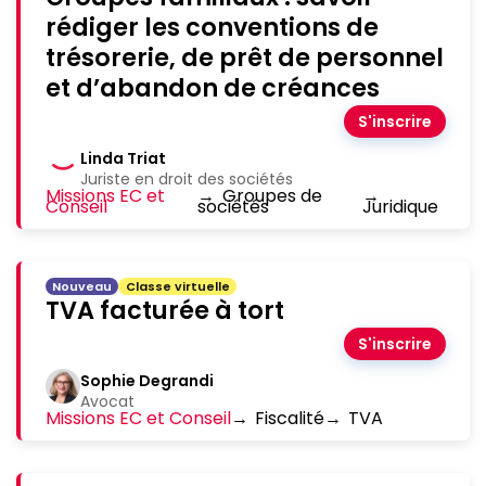
rédiger les conventions de
trésorerie, de prêt de personnel
et d’abandon de créances
S'inscrire
Linda Triat
Juriste en droit des sociétés
Missions EC et
→
Groupes de
→
Conseil
sociétés
Juridique
Nouveau
Classe virtuelle
TVA facturée à tort
S'inscrire
Sophie Degrandi
Avocat
Missions EC et Conseil
→
Fiscalité
→
TVA