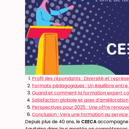
Profil des répondants : Diversité et représe
Formats pédagogiques : Un équilibre entre 
Quand et comment la formation expert com
Satisfaction globale et axes d’amélioration
Perspectives pour 2025 : Une offre renouv
Conclusion : Vers une formation au servic
Depuis plus de 40 ans, le
CEECA
accompagne le
Aquitaine dans leur montée en compétences 