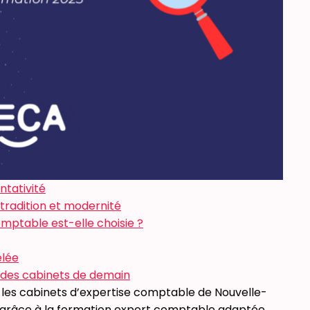
ntativité
tradition et modernité
ptable est-elle choisie ?
elée
e des cabinets de demain
s cabinets d’expertise comptable de Nouvelle-
grâce à la formation expert comptable adaptée