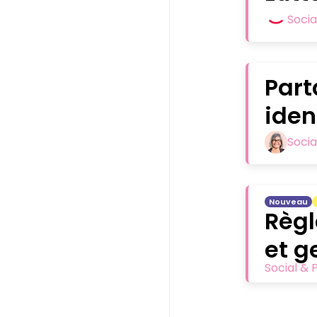
Socia
Part
iden
Socia
Nouveau
Règl
et g
Social & 