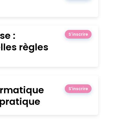
se :
S'inscrire
lles règles
formatique
S'inscrire
r pratique