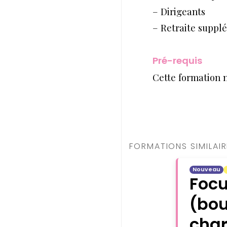
– Dirigeants
– Retraite suppl
Pré-requis
Cette formation 
FORMATIONS SIMILAI
Nouveau
Focu
(bou
char