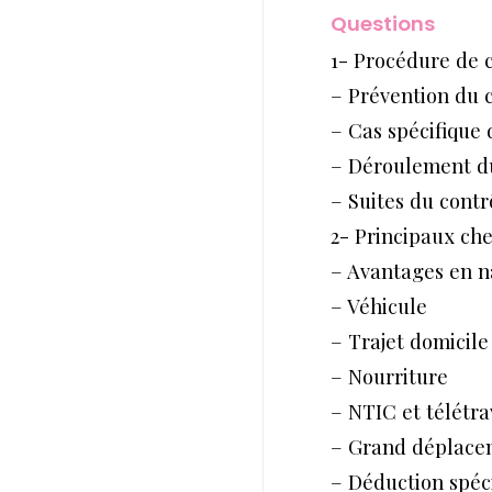
Resp. de service
Questions
Resp. informatique
Resp. marketing
1- Procédure de 
Resp. RH
Resp. service juridique
– Prévention du co
Resp. service social
– Cas spécifique 
Tout public
– Déroulement d
– Suites du contr
2- Principaux ch
– Avantages en na
– Véhicule
– Trajet domicile 
– Nourriture
– NTIC et télétra
– Grand déplace
– Déduction spéci