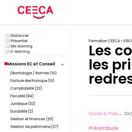
Distanciel
Présentiel
Formation CEECA •
01S
Les co
Mix learning
E-learning
les pr
Missions EC et Conseil
redre
Déontologie / Normes (10)
Facture électronique (10)
Comptabilité (22)
Fiscalité (84)
Juridique (32)
Durabilité (2)
Social & Paie
→
Dro
Gestion et finances (25)
Gestion de patrimoine (27)
Préambule