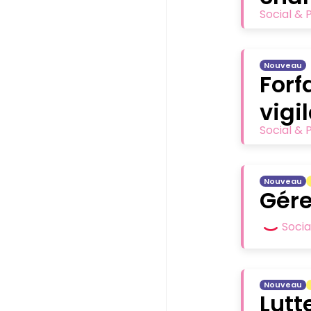
Social & 
Nouveau
Forf
vigi
Social & 
Nouveau
Gére
Socia
Nouveau
Lutt