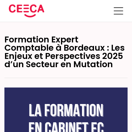
Trouver une formation
Formation Expert
Portail d’inscription
Comptable à Bordeaux : Les
DEC
Enjeux et Perspectives 2025
d’un Secteur en Mutation
Sur mesure
Bien choisir sa formation
L’IA en pratique
Intras en cabinet
Blog
Plan de développement des compétences
Médiathèque
Equipe
Bilan de compétences
Contactez le CEECA