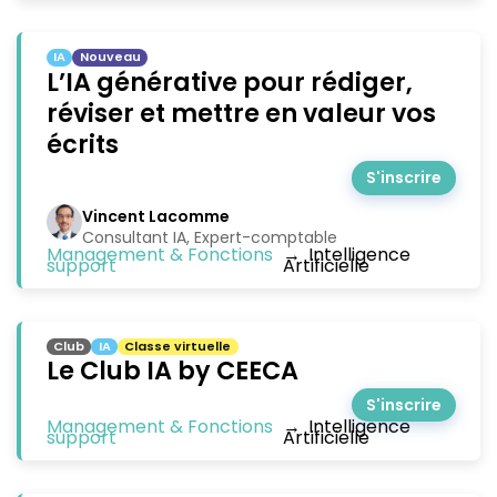
IA
Nouveau
L’IA générative pour rédiger,
réviser et mettre en valeur vos
écrits
S'inscrire
Vincent Lacomme
Consultant IA, Expert-comptable
Management & Fonctions
→
Intelligence
support
Artificielle
Club
IA
Classe virtuelle
Le Club IA by CEECA
S'inscrire
Management & Fonctions
→
Intelligence
support
Artificielle