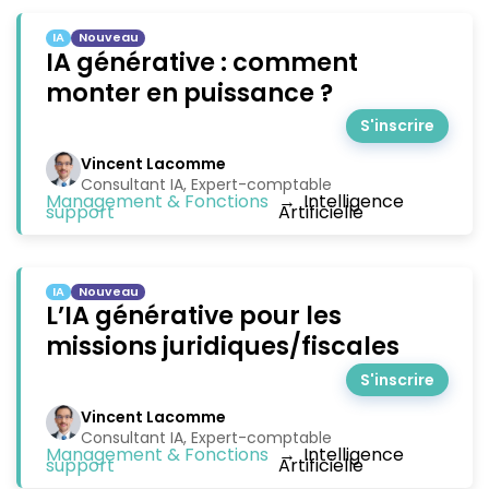
IA
Nouveau
IA générative : comment
monter en puissance ?
S'inscrire
Vincent Lacomme
Consultant IA, Expert-comptable
Management & Fonctions
→
Intelligence
support
Artificielle
IA
Nouveau
L’IA générative pour les
missions juridiques/fiscales
S'inscrire
Vincent Lacomme
Consultant IA, Expert-comptable
Management & Fonctions
→
Intelligence
support
Artificielle