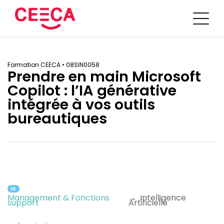
Trouver une formation
Formation CEECA •
08SIN0058
Portail d’inscription
Prendre en main Microsoft
Copilot : l’IA générative
DEC
intégrée à vos outils
Sur mesure
bureautiques
Bien choisir sa formation
L’IA en pratique
Intras en cabinet
Blog
Plan de développement des compétences
Médiathèque
Equipe
Bilan de compétences
Contactez le CEECA
IA
Management & Fonctions
→
Intelligence
support
Artificielle