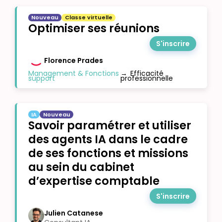
Nouveau
Classe virtuelle
Optimiser ses réunions
S'inscrire
Florence Prades
Management & Fonctions
→
Efficacité
support
professionnelle
IA
Nouveau
Savoir paramétrer et utiliser
des agents IA dans le cadre
de ses fonctions et missions
au sein du cabinet
d’expertise comptable
S'inscrire
Julien Catanese