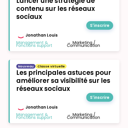
Lancer une stratégie de
contenu sur les réseaux
sociaux
S'inscrire
Jonathan Louis
Management &
→
Marketing /
Fonctions support
Communication
Nouveau
Classe virtuelle
Les principales astuces pour
améliorer sa visibilité sur les
réseaux sociaux
S'inscrire
Jonathan Louis
Management &
→
Marketing /
Fonctions support
Communication